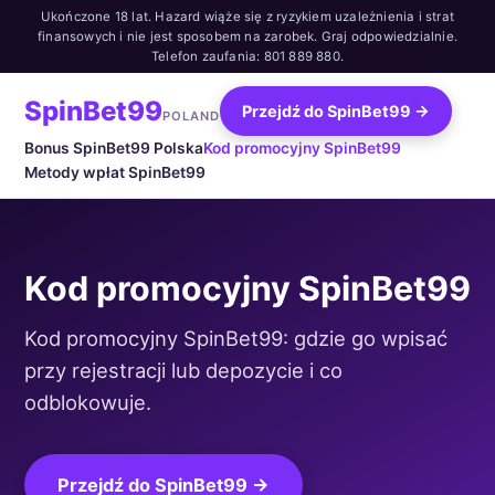
Ukończone 18 lat. Hazard wiąże się z ryzykiem uzależnienia i strat
finansowych i nie jest sposobem na zarobek. Graj odpowiedzialnie.
Telefon zaufania: 801 889 880.
SpinBet99
Przejdź do SpinBet99 →
POLAND
Bonus SpinBet99 Polska
Kod promocyjny SpinBet99
Metody wpłat SpinBet99
Kod promocyjny SpinBet99
Kod promocyjny SpinBet99: gdzie go wpisać
przy rejestracji lub depozycie i co
odblokowuje.
Przejdź do SpinBet99 →