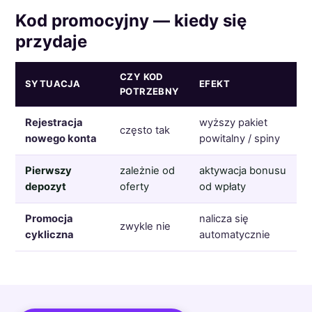
Kod promocyjny — kiedy się
przydaje
CZY KOD
SYTUACJA
EFEKT
POTRZEBNY
Rejestracja
wyższy pakiet
często tak
nowego konta
powitalny / spiny
Pierwszy
zależnie od
aktywacja bonusu
depozyt
oferty
od wpłaty
Promocja
nalicza się
zwykle nie
cykliczna
automatycznie