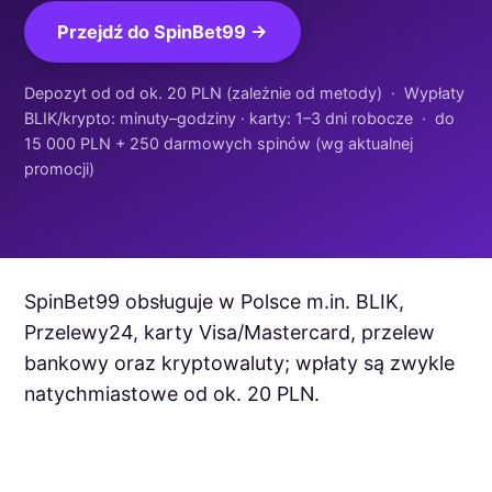
Przejdź do SpinBet99 →
Depozyt od od ok. 20 PLN (zależnie od metody) · Wypłaty
BLIK/krypto: minuty–godziny · karty: 1–3 dni robocze · do
15 000 PLN + 250 darmowych spinów (wg aktualnej
promocji)
SpinBet99 obsługuje w Polsce m.in. BLIK,
Przelewy24, karty Visa/Mastercard, przelew
bankowy oraz kryptowaluty; wpłaty są zwykle
natychmiastowe od ok. 20 PLN.